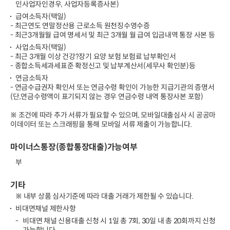
인사업자인경우, 사업자등록증사본)
급여소득자(택일)
- 최근연도 연말정산용 근로소득 원천징수영수증
- 최근3개월월 급여 명세서 및 최근 3개월 월 급여 입금내역 통장 사본 등
사업소득자(택일)
- 최근 3개월 이상 건강?장기 요양 보험 보험료 납부확인서
- 종합소득세과세표준 확정신고 및 납부계산서(세무사 확인분)등
연금소득자
- 연금수급권자 확인서 또는 연금수령 확인이 가능한 지급기관의 증명서
(단,연금수령액이 표기되지 않는 경우 연금수령 내역 통장사본 포함)
※ 조건에 따라 추가 서류가 필요할 수 있으며, 모바일대출심사 시 공공마
이데이터 또는 스크래핑을 통해 모바일 서류 제출이 가능합니다.
마이너스통장(종합통장대출)가능여부
부
기타
※ 내부 상품 심사기준에 따라 대출 거래가 제한될 수 있습니다.
비대면채널 제한사항
비대면 채널 신용대출 신청 시 1일 총 7회, 30일 내 총 20회까지 신청