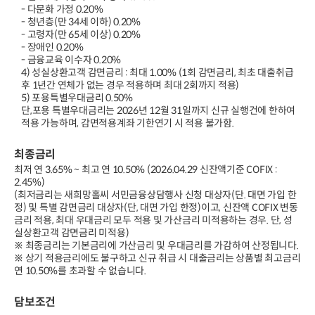
- 다문화 가정 0.20%
- 청년층(만 34세 이하) 0.20%
- 고령자(만 65세 이상) 0.20%
- 장애인 0.20%
- 금융교육 이수자 0.20%
4) 성실상환고객 감면금리 : 최대 1.00% (1회 감면금리, 최초 대출취급
후 1년간 연체가 없는 경우 적용하며 최대 2회까지 적용)
5) 포용특별우대금리 0.50%
단,포용 특별우대금리는 2026년 12월 31일까지 신규 실행건에 한하여
적용 가능하며, 감면적용계좌 기한연기 시 적용 불가함.
최종금리
최저 연 3.65% ~ 최고 연 10.50% (2026.04.29 신잔액기준 COFIX :
2.45%)
(최저금리는 새희망홀씨 서민금융상담행사 신청 대상자(단. 대면 가입 한
정) 및 특별 감면금리 대상자(단, 대면 가입 한정)이고, 신잔액 COFIX 변동
금리 적용, 최대 우대금리 모두 적용 및 가산금리 미적용하는 경우. 단, 성
실상환고객 감면금리 미적용)
※ 최종금리는 기본금리에 가산금리 및 우대금리를 가감하여 산정됩니다.
※ 상기 적용금리에도 불구하고 신규 취급 시 대출금리는 상품별 최고금리
연 10.50%를 초과할 수 없습니다.
담보조건