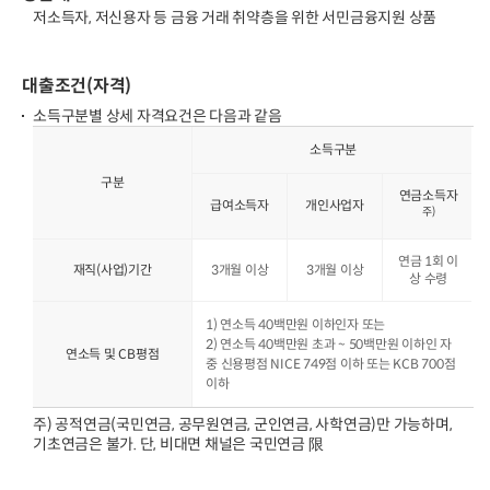
저소득자, 저신용자 등 금융 거래 취약층을 위한 서민금융지원 상품
대출조건(자격)
소득구분별 상세 자격요건은 다음과 같음
소득구분
구분
연금소득자
급여소득자
개인사업자
주)
연금 1회 이
재직(사업)기간
3개월 이상
3개월 이상
상 수령
1) 연소득 40백만원 이하인자 또는
2) 연소득 40백만원 초과 ~ 50백만원 이하인 자
연소득 및 CB평점
중 신용평점 NICE 749점 이하 또는 KCB 700점
이하
주) 공적연금(국민연금, 공무원연금, 군인연금, 사학연금)만 가능하며,
기초연금은 불가. 단, 비대면 채널은 국민연금 限