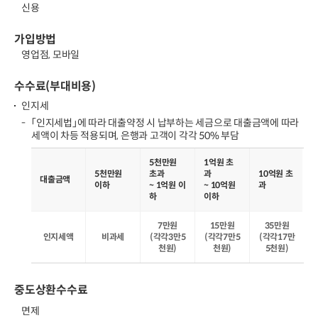
신용
가입방법
영업점, 모바일
수수료(부대비용)
인지세
「인지세법」에 따라 대출약정 시 납부하는 세금으로 대출금액에 따라
세액이 차등 적용되며, 은행과 고객이 각각 50% 부담
대
5
천만원
1
억원 초
출
5
천만원
초과
과
10
억원 초
금
대출금액
이하
~ 1
억원 이
~ 10
억원
과
액,
하
이하
5
천
7
만원
15
만원
35
만원
만
인지세액
비과세
(
각각3만5
(
각각7만5
(
각각17만
원
천원)
천원)
5천원)
이
하,
5
중도상환수수료
천
만
면제