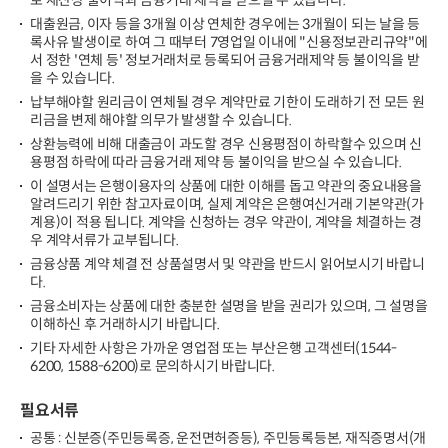
로 재산상 불이익과 금융거래 제약을 받으실 수 있습니다.
대출원금, 이자 등을 3개월 이상 연체한 경우에는 3개월이 되는 날을 등
록사유 발생이로 하여 그 때부터 7영업일 이내에 "신용정보관리규약"에
서 정한 '연체 등' 정보거래처로 등록되어 금융거래제약 등 불이익을 받
을 수 있습니다.
납부해야할 원리금이 연체될 경우 계약만료 기한이 도래하기 전 모든 원
리금을 변제 해야할 의무가 발생할 수 있습니다.
상환능력에 비해 대출금이 과도할 경우 신용평점이 하락할수 있으며 신
용평점 하락에 따라 금융거래 제약 등 불이익을 받으실 수 있습니다.
이 설명서는 은행이용자의 상품에 대한 이해를 돕고 약관의 중요내용을
알려드리기 위한 참고자료이며, 실제 계약은 은행여신거래 기본약관(가
계용)이 적용 됩니다. 계약을 신청하는 경우 약관이, 계약을 체결하는 경
우 계약서류가 교부됩니다.
금융상품 계약 체결 전 상품설명서 및 약관을 반드시 읽어보시기 바랍니
다.
금융소비자는 상품에 대한 충분한 설명을 받을 권리가 있으며, 그 설명을
이해하신 후 거래하시기 바랍니다.
기타 자세한 사항은 가까운 영업점 또는 부산은행 고객센터(1544-
6200, 1588-6200)로 문의하시기 바랍니다.
필요서류
공통 : 신분증(주민등록증, 운전면허증등), 주민등록등본, 재직증명서(개