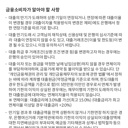
원
초
금융소비자가 알아야 할 사항
과
~
대출의 만기가 도래하여 상환 기일이 연장되거나, 연장에 따른 대출이율
1
이 변경될 경우 (대출이자율 적용방식의 변경은 제외)에도 은행에서 정
억
한 연장기준을 따르기로 합니다.
원
대출 만기도래 시 고객님의 재직상태, 신용상태 및 은행의 심사기준에 따
이
라 대출이 연장되지 않을 수도 있고, 대출거래조건(이율 및 한도등)이 변
하,
경 될 수도 있으니, 이점 유의하시기 바랍니다.
1
대출 취급 후 거래조건(상환 조건 변경 등)을 변경하고자 하는 경우에는
억
은행의 승인이 있어야 합니다.
원
초
대출 이자 또는 원금을 약정한 날에 납입(상환)하지 않을 경우 연체이자
과
를 부담하여야하며, 금융거래 제약 등 불이익을 받으실 수 있습니다. 단
~
'개인금융채권의 관리 및 개인금융채무자의 보호에 관한 법률'에서 정하
10
는 바에 따라 계좌별 대출원금(약정금액을 기준으로 하며, 한도대출의
억
경우 한도금액을 기준으로 함)이 5천만원 미만인 경우로서 연체가 발생
원
하여 기한의 이익이 상실된 경우에는, 채무이행의 기한이 도래하지 아니
이
한 대출원금에 대하여는 연체이자율이 적용되지 않습니다.
하,
※ 연체이율 : 대출금리에 3.0%를 가산(최고 15.0%) (대출금리가 최고
10
연체이율 이상일 경우 대출금리 +2.0%)
억
만기일 경과 후 대출금액을 전액 상환하지 않거나 기한연장 하지 않은 경
원
우, 은행여신거래 기본약관에 따라 기한의 이익이 상실되어 대출장액에
초
대한 지연배상금이 부과되며, 예금등 기타채권과 상계나 법적절차 등으
과