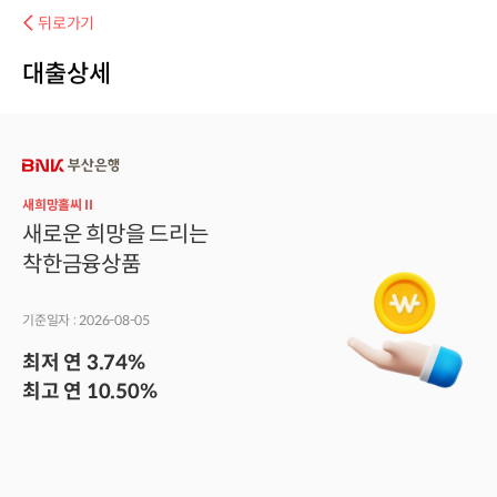
뒤로가기
대출상세
새희망홀씨Ⅱ
새로운 희망을 드리는
착한금융상품
기준일자 :
2026-08-05
최저 연
3.74
%
최고 연
10.50
%