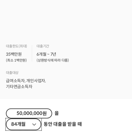
대출한도(최대)
대출기간
35백만원
6개월 ~ 7년
(최소 1백만원)
(상환방식에 따라 다름)
대출대상
급여소득자, 개인사업자,
기타연금소득자
을
원
84개월
동안 대출을 받을 때