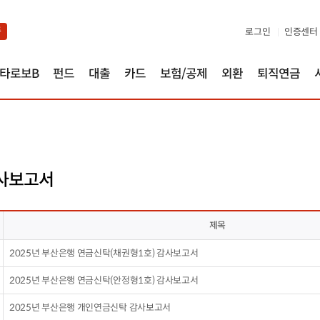
품
로그인
인증센터
타로보B
펀드
대출
카드
보험/공제
외환
퇴직연금
사보고서
제목
2025년 부산은행 연금신탁(채권형1호) 감사보고서
2025년 부산은행 연금신탁(안정형1호) 감사보고서
2025년 부산은행 개인연금신탁 감사보고서