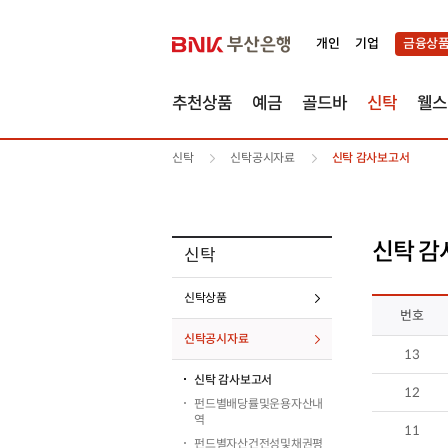
개인
기업
금융상
추천상품
예금
골드바
신탁
웰스
신탁
신탁공시자료
신탁 감사보고서
신탁 감
신탁
신탁상품
번호
신탁공시자료
13
신탁 감사보고서
12
펀드별배당률및운용자산내
역
11
펀드별자산건전성및채권평