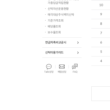
가충당금적립현황
10
신탁자산운용현황
9
매각대상주식백지신탁
기준가격조회
8
배당률조회
보수율조회
7
6
연금저축비교공시
5
신탁이용가이드
4
Talk상담
메일상담
FAQ