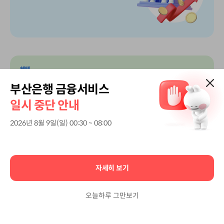
혜택
매월 50만원만
부산은행 금융서비스
닫기
입금되면 최대
일시 중단 안내
5만원 캐시백
2026년 8월 9일(일) 00:30 ~ 08:00
자세히 보기
오늘하루 그만보기